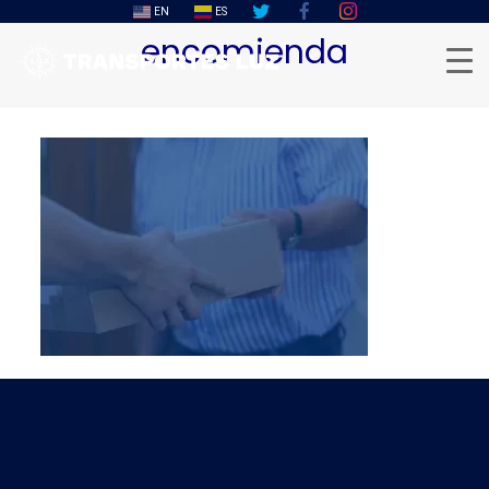
EN
ES
encomienda